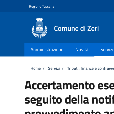
Salta al contenuto principale
Skip to footer content
Regione Toscana
Comune di Zeri
Amministrazione
Novità
Servizi
Briciole di pane
Home
/
Servizi
/
Tributi, finanze e contravv
Accertamento ese
seguito della notif
provvedimento am