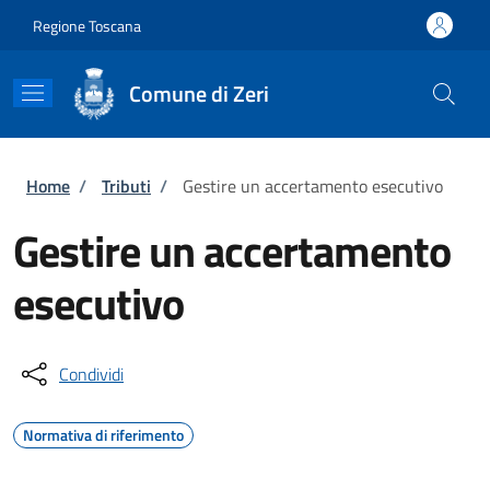
Salta al contenuto principale
Skip to footer content
Regione Toscana
Comune di Zeri
Briciole di pane
Home
/
Tributi
/
Gestire un accertamento esecutivo
Gestire un accertamento
esecutivo
Condividi
Normativa di riferimento