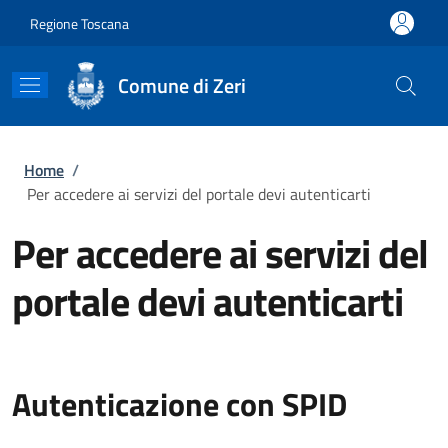
Salta al contenuto principale
Skip to footer content
Regione Toscana
Comune di Zeri
Briciole di pane
Home
/
Per accedere ai servizi del portale devi autenticarti
Per accedere ai servizi del
portale devi autenticarti
Autenticazione con SPID