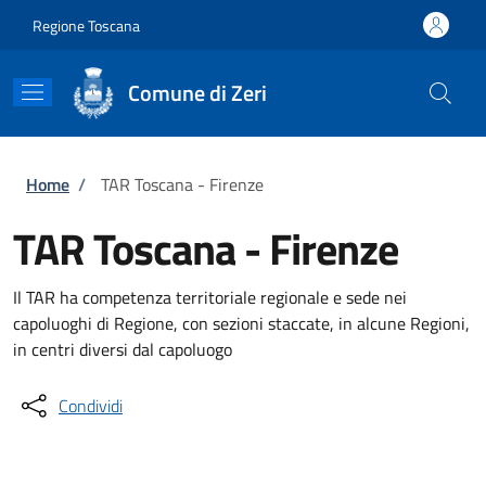
Salta al contenuto principale
Skip to footer content
Regione Toscana
Comune di Zeri
Briciole di pane
Home
/
TAR Toscana - Firenze
TAR Toscana - Firenze
Il TAR ha competenza territoriale regionale e sede nei
capoluoghi di Regione, con sezioni staccate, in alcune Regioni,
in centri diversi dal capoluogo
Condividi