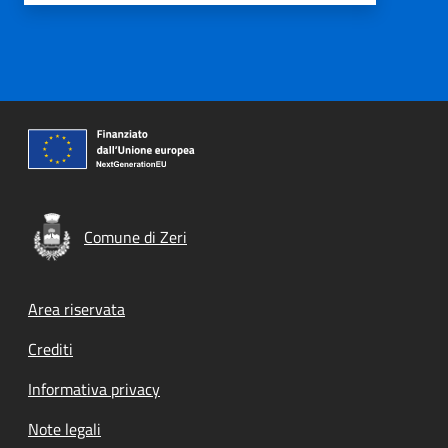
Comune di Zeri
Footer menu
Area riservata
Crediti
Informativa privacy
Note legali