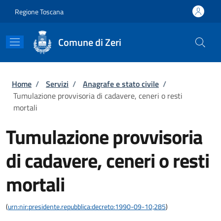
Salta al contenuto principale
Skip to footer content
Regione Toscana
Comune di Zeri
Briciole di pane
Home
/
Servizi
/
Anagrafe e stato civile
/
Tumulazione provvisoria di cadavere, ceneri o resti
mortali
Tumulazione provvisoria
di cadavere, ceneri o resti
mortali
(
urn:nir:presidente.repubblica:decreto:1990-09-10;285
)