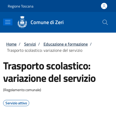
Salta al contenuto principale
Skip to footer content
Regione Toscana
Comune di Zeri
Briciole di pane
Home
/
Servizi
/
Educazione e formazione
/
Trasporto scolastico: variazione del servizio
Trasporto scolastico:
variazione del servizio
(Regolamento comunale)
Servizio attivo