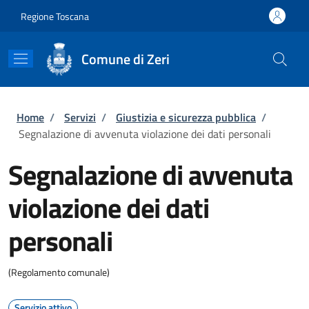
Salta al contenuto principale
Skip to footer content
Regione Toscana
Comune di Zeri
Briciole di pane
Home
/
Servizi
/
Giustizia e sicurezza pubblica
/
Segnalazione di avvenuta violazione dei dati personali
Segnalazione di avvenuta
violazione dei dati
personali
(Regolamento comunale)
Servizio attivo