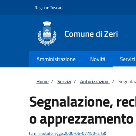
Salta al contenuto principale
Skip to footer content
Regione Toscana
Comune di Zeri
Amministrazione
Novità
Servizi
Briciole di pane
Home
/
Servizi
/
Autorizzazioni
/
Segnala
Segnalazione, re
o apprezzamento
(
urn:nir:stato:legge:2000-06-07;150~art8
)