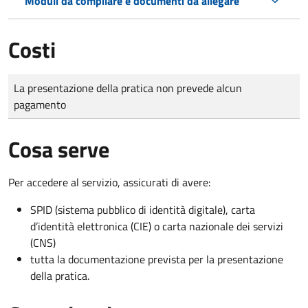
Moduli da compilare e documenti da allegare
Costi
Tipo di pagamento
Importo
La presentazione della pratica non prevede alcun
pagamento
Cosa serve
Per accedere al servizio, assicurati di avere:
SPID (sistema pubblico di identità digitale), carta
d’identità elettronica (CIE) o carta nazionale dei servizi
(CNS)
tutta la documentazione prevista per la presentazione
della pratica.