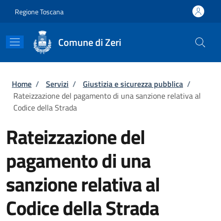
Salta al contenuto principale
Skip to footer content
Regione Toscana
Comune di Zeri
Briciole di pane
Home
/
Servizi
/
Giustizia e sicurezza pubblica
/
Rateizzazione del pagamento di una sanzione relativa al
Codice della Strada
Rateizzazione del
pagamento di una
sanzione relativa al
Codice della Strada