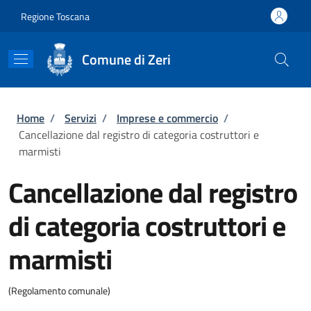
Salta al contenuto principale
Skip to footer content
Regione Toscana
Comune di Zeri
Briciole di pane
Home
/
Servizi
/
Imprese e commercio
/
Cancellazione dal registro di categoria costruttori e
marmisti
Cancellazione dal registro
di categoria costruttori e
marmisti
(Regolamento comunale)