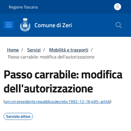
Salta al contenuto principale
Skip to footer content
Regione Toscana
Comune di Zeri
Briciole di pane
Home
/
Servizi
/
Mobilità e trasporti
/
Passo carrabile: modifica dell'autorizzazione
Passo carrabile: modifica
dell'autorizzazione
(
urn:nir:presidente.repubblica:decreto:1992-12-16;495~art46
)
Servizio attivo