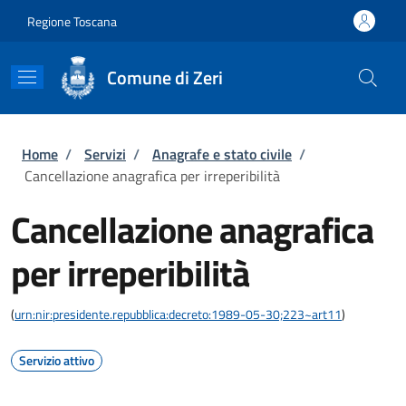
Salta al contenuto principale
Skip to footer content
Regione Toscana
Comune di Zeri
Briciole di pane
Home
/
Servizi
/
Anagrafe e stato civile
/
Cancellazione anagrafica per irreperibilità
Cancellazione anagrafica
per irreperibilità
(
urn:nir:presidente.repubblica:decreto:1989-05-30;223~art11
)
Servizio attivo