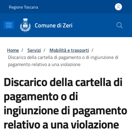
Salta al contenuto principale
Skip to footer content
Regione Toscana
Comune di Zeri
Briciole di pane
Home
/
Servizi
/
Mobilità e trasporti
/
Discarico della cartella di pagamento o di ingiunzione di
pagamento relativo a una violazione
Discarico della cartella di
pagamento o di
ingiunzione di pagamento
relativo a una violazione