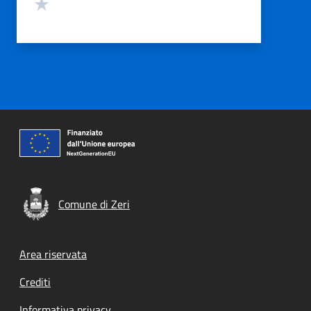
Valuta 1 stelle su 5
Comune di Zeri
Footer menu
Area riservata
Crediti
Informativa privacy