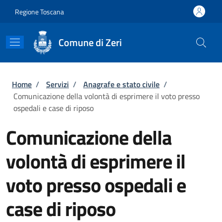
Salta al contenuto principale
Skip to footer content
Regione Toscana
Comune di Zeri
Briciole di pane
Home
/
Servizi
/
Anagrafe e stato civile
/
Comunicazione della volontà di esprimere il voto presso
ospedali e case di riposo
Comunicazione della
volontà di esprimere il
voto presso ospedali e
case di riposo