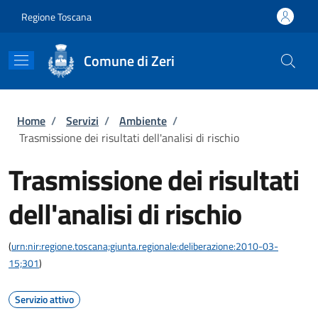
Salta al contenuto principale
Skip to footer content
Regione Toscana
Comune di Zeri
Briciole di pane
Home
/
Servizi
/
Ambiente
/
Trasmissione dei risultati dell'analisi di rischio
Trasmissione dei risultati
dell'analisi di rischio
(
urn:nir:regione.toscana;giunta.regionale:deliberazione:2010-03-
15;301
)
Servizio attivo