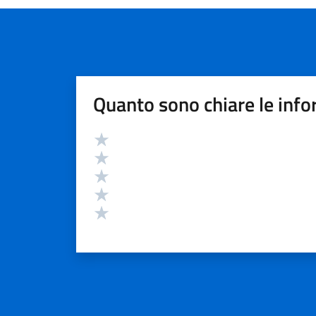
Quanto sono chiare le info
Valutazione
Valuta 5 stelle su 5
Valuta 4 stelle su 5
Valuta 3 stelle su 5
Valuta 2 stelle su 5
Valuta 1 stelle su 5