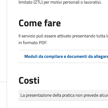
limitato (ZTL)
per motivi personali o lavorativi
.
Come fare
Il servizio può essere attivato presentando tutta
in formato PDF.
Moduli da compilare e documenti da allegar
Costi
Tipo di pagamento
Importo
La presentazione della pratica non prevede al