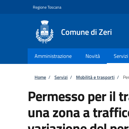
Salta al contenuto principale
Skip to footer content
Regione Toscana
Comune di Zeri
Amministrazione
Novità
Servizi
Briciole di pane
Home
/
Servizi
/
Mobilità e trasporti
/
Per
Permesso per il tr
una zona a traffic
variazione del p