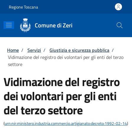
Salta al contenuto principale
Skip to footer content
Regione Toscana
Comune di Zeri
Briciole di pane
Home
/
Servizi
/
Giustizia e sicurezza pubblica
/
Vidimazione del registro dei volontari per gli enti del terzo
settore
Vidimazione del registro
dei volontari per gli enti
del terzo settore
(
urn:nir:ministero.industria.commercio.artigianato:decreto:1992-02-14
)