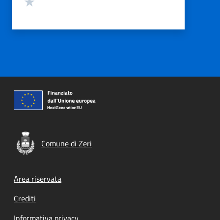
Valuta 1 stelle su 5
Comune di Zeri
Footer menu
Area riservata
Crediti
Informativa privacy