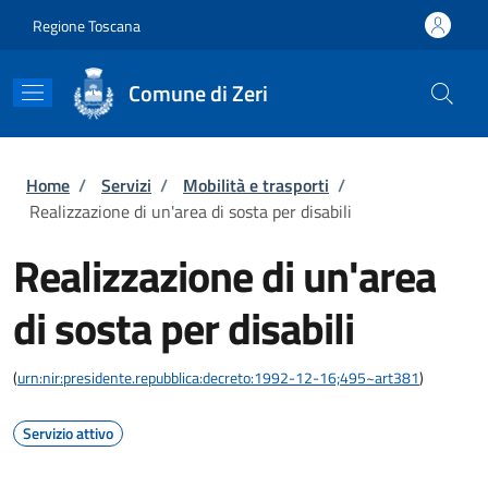
Salta al contenuto principale
Skip to footer content
Regione Toscana
Comune di Zeri
Briciole di pane
Home
/
Servizi
/
Mobilità e trasporti
/
Realizzazione di un'area di sosta per disabili
Realizzazione di un'area
di sosta per disabili
(
urn:nir:presidente.repubblica:decreto:1992-12-16;495~art381
)
Servizio attivo