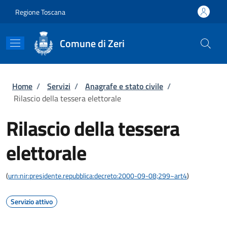
Salta al contenuto principale
Skip to footer content
Regione Toscana
Comune di Zeri
Briciole di pane
Home
/
Servizi
/
Anagrafe e stato civile
/
Rilascio della tessera elettorale
Rilascio della tessera
elettorale
(
urn:nir:presidente.repubblica:decreto:2000-09-08;299~art4
)
Servizio attivo