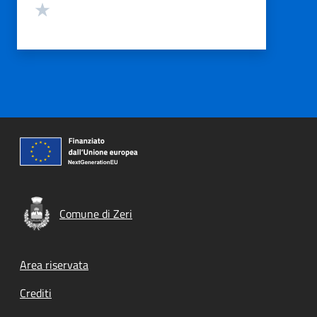
Valuta 1 stelle su 5
Comune di Zeri
Footer menu
Area riservata
Crediti