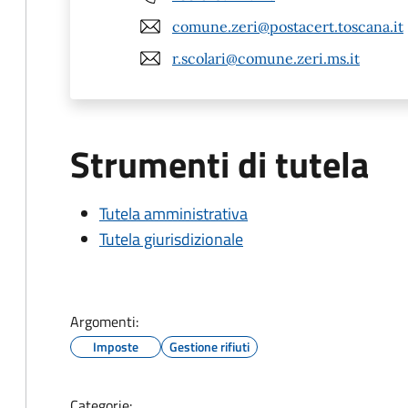
comune.zeri@postacert.toscana.it
r.scolari@comune.zeri.ms.it
Strumenti di tutela
Tutela amministrativa
Tutela giurisdizionale
Argomenti:
Imposte
Gestione rifiuti
Categorie: