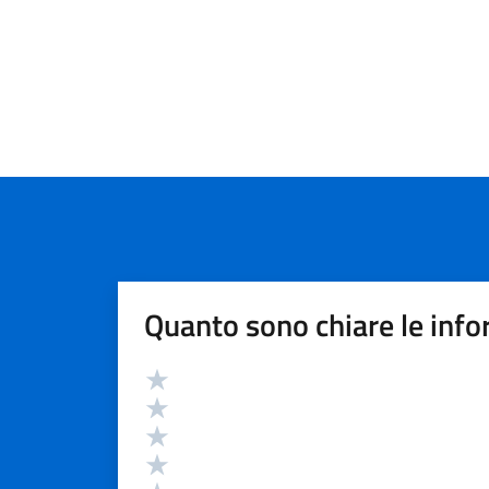
Quanto sono chiare le info
Valutazione
Valuta 5 stelle su 5
Valuta 4 stelle su 5
Valuta 3 stelle su 5
Valuta 2 stelle su 5