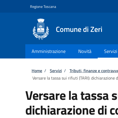
Salta al contenuto principale
Skip to footer content
Regione Toscana
Comune di Zeri
Amministrazione
Novità
Servizi
Briciole di pane
Home
/
Servizi
/
Tributi, finanze e contravv
Versare la tassa sui rifiuti (TARI): dichiarazione 
Versare la tassa su
dichiarazione di 