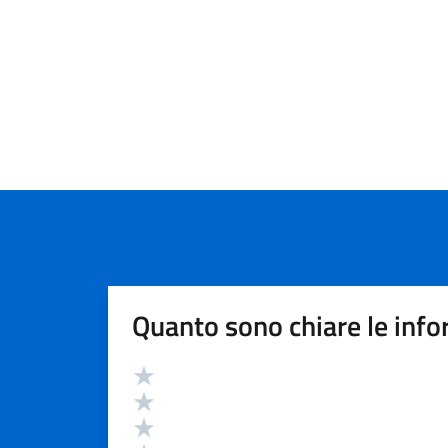
Quanto sono chiare le info
Valutazione
Valuta 5 stelle su 5
Valuta 4 stelle su 5
Valuta 3 stelle su 5