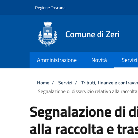
Salta al contenuto principale
Skip to footer content
Regione Toscana
Comune di Zeri
Amministrazione
Novità
Servizi
Briciole di pane
Home
/
Servizi
/
Tributi, finanze e contravv
Segnalazione di disservizio relativo alla raccolta
Segnalazione di di
alla raccolta e tra