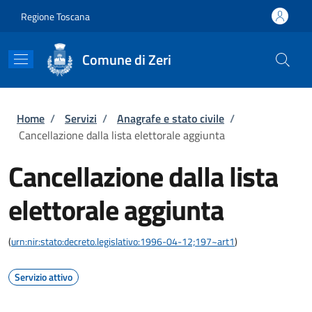
Salta al contenuto principale
Skip to footer content
Regione Toscana
Comune di Zeri
Briciole di pane
Home
/
Servizi
/
Anagrafe e stato civile
/
Cancellazione dalla lista elettorale aggiunta
Cancellazione dalla lista
elettorale aggiunta
(
urn:nir:stato:decreto.legislativo:1996-04-12;197~art1
)
Servizio attivo