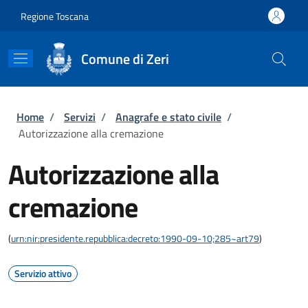
Salta al contenuto principale
Skip to footer content
Regione Toscana
Comune di Zeri
Briciole di pane
Home
/
Servizi
/
Anagrafe e stato civile
/
Autorizzazione alla cremazione
Autorizzazione alla
cremazione
(
urn:nir:presidente.repubblica:decreto:1990-09-10;285~art79
)
Servizio attivo