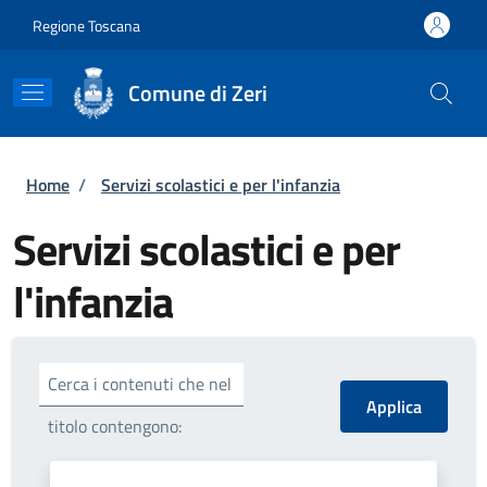
Salta al contenuto principale
Skip to footer content
Regione Toscana
Comune di Zeri
Briciole di pane
Home
/
Servizi scolastici e per l'infanzia
Servizi scolastici e per
l'infanzia
Cerca i contenuti che nel
titolo contengono: