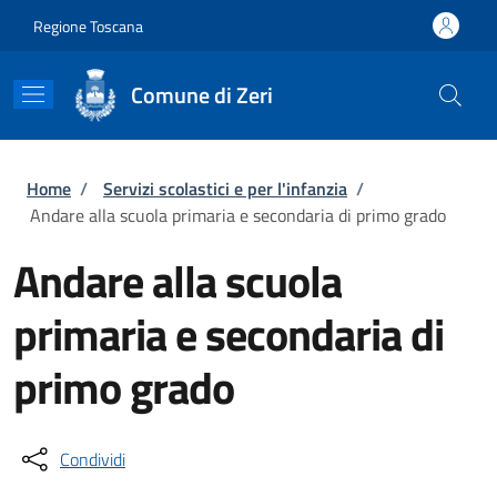
Salta al contenuto principale
Skip to footer content
Regione Toscana
Comune di Zeri
Briciole di pane
Home
/
Servizi scolastici e per l'infanzia
/
Andare alla scuola primaria e secondaria di primo grado
Andare alla scuola
primaria e secondaria di
primo grado
Condividi