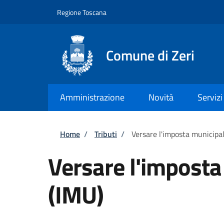
Salta al contenuto principale
Skip to footer content
Regione Toscana
Comune di Zeri
Amministrazione
Novità
Servizi
Briciole di pane
Home
/
Tributi
/
Versare l'imposta municipal
Versare l'imposta
(IMU)