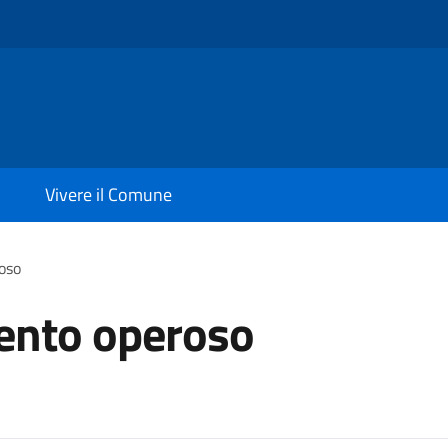
Vivere il Comune
oso
ento operoso