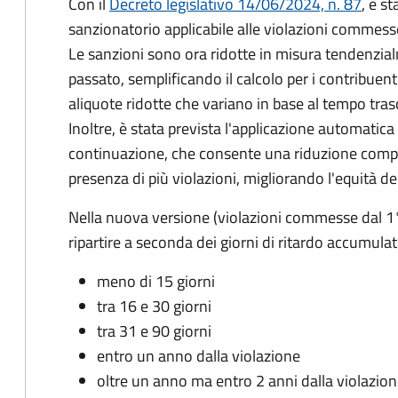
Con il
Decreto legislativo 14/06/2024, n. 87
, è s
sanzionatorio applicabile alle violazioni commess
Le sanzioni sono ora ridotte in misura tendenzial
passato, semplificando il calcolo per i contribue
aliquote ridotte che variano in base al tempo tra
Inoltre, è stata prevista l'applicazione automatica 
continuazione, che consente una riduzione compl
presenza di più violazioni, migliorando l'equità de
Nella nuova versione (violazioni commesse dal 1
ripartire a seconda dei giorni di ritardo accumulat
meno di 15 giorni
tra 16 e 30 giorni
tra 31 e 90 giorni
entro un anno dalla violazione
oltre un anno ma entro 2 anni dalla violazio