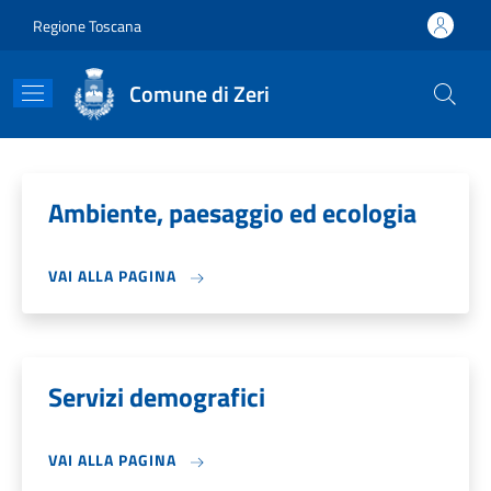
Salta al contenuto principale
Skip to footer content
Regione Toscana
Comune di Zeri
Ambiente, paesaggio ed ecologia
VAI ALLA PAGINA
Servizi demografici
VAI ALLA PAGINA