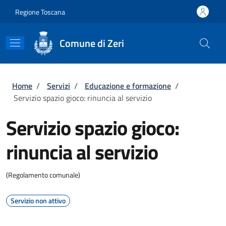
Salta al contenuto principale
Skip to footer content
Regione Toscana
Comune di Zeri
Briciole di pane
Home
/
Servizi
/
Educazione e formazione
/
Servizio spazio gioco: rinuncia al servizio
Servizio spazio gioco:
rinuncia al servizio
(Regolamento comunale)
Servizio non attivo