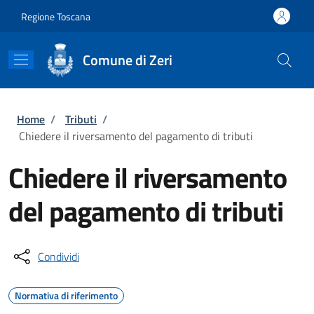
Salta al contenuto principale
Skip to footer content
Regione Toscana
Comune di Zeri
Briciole di pane
Home
/
Tributi
/
Chiedere il riversamento del pagamento di tributi
Chiedere il riversamento
del pagamento di tributi
Condividi
Normativa di riferimento