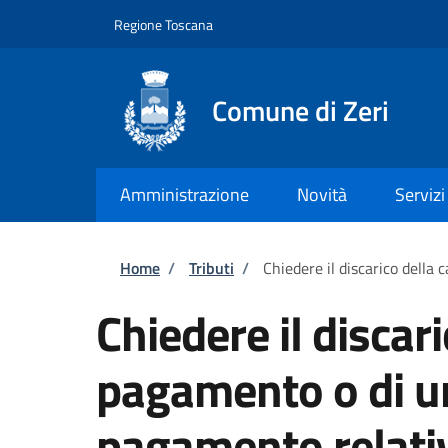
Salta al contenuto principale
Skip to footer content
Regione Toscana
Comune di Zeri
Amministrazione
Novità
Servizi
Briciole di pane
Home
/
Tributi
/
Chiedere il discarico della
Chiedere il discari
pagamento o di un
pagamento relativ