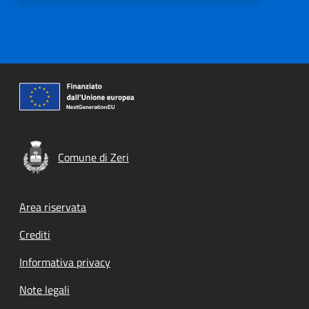
Comune di Zeri
Footer menu
Area riservata
Crediti
Informativa privacy
Note legali