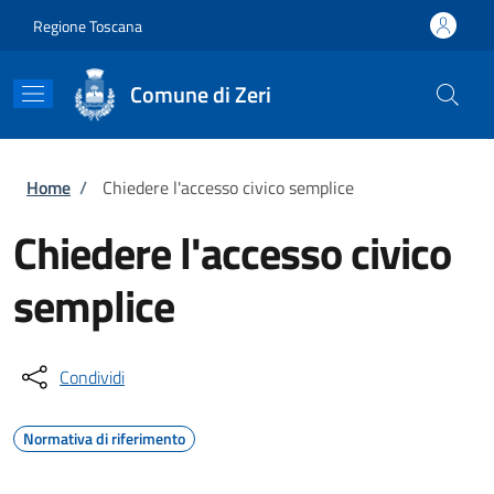
Salta al contenuto principale
Skip to footer content
Regione Toscana
Comune di Zeri
Briciole di pane
Home
/
Chiedere l'accesso civico semplice
Chiedere l'accesso civico
semplice
Condividi
Normativa di riferimento