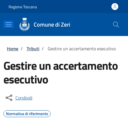
Salta al contenuto principale
Skip to footer content
Regione Toscana
Comune di Zeri
Briciole di pane
Home
/
Tributi
/
Gestire un accertamento esecutivo
Gestire un accertamento
esecutivo
Condividi
Normativa di riferimento